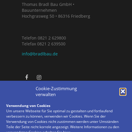
Thomas Bradl Bau GmbH •
Bauunternehmen
Hochgrasweg 50 • 86316 Friedberg
Telefon 0821 2 629800
Telefax 0821 2 639500
info@bradlbau.de
Imagebroschüre (PDF)
Cookie-Zustimmung
verwalten
Verwendung von Cookies
Impressum
Um unsere Webseite für Sie optimal zu gestalten und fortlaufend
Datenschutz
verbessern zu können, verwenden wir Cookies. Wenn Sie der
Cookie-Richtlinie (EU)
Verwendung von Cookies nicht zustimmen werden unter Umständen
Teile der Seite nicht korrekt angezeigt. Weitere Informationen zu den
Social-Media-Datenschutz